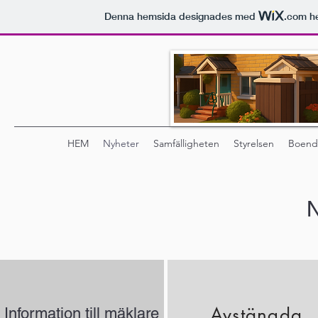
Denna hemsida designades med
.com
he
HEM
Nyheter
Samfälligheten
Styrelsen
Boend
N
Avstängda
Information till mäklare